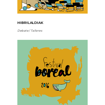
HIBRILALDIAK
Debate
Talleres