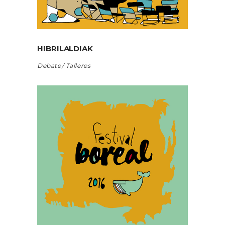
HIBRILALDIAK
Debate
Talleres