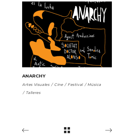
ANARCHY
Artes Visuales
Cine
Festival
Música
Talleres