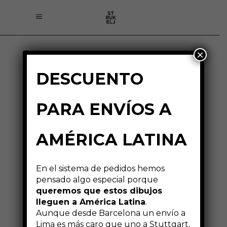
×
DESCUENTO
TIENDA
PARA ENVÍOS A
AMÉRICA LATINA
En el sistema de pedidos hemos
pensado algo especial porque
Mostrando los 9 resultados
queremos que estos dibujos
lleguen a América Latina
.
Aunque desde Barcelona un envío a
Lima es más caro que uno a Stuttgart,
Orden predeterminado