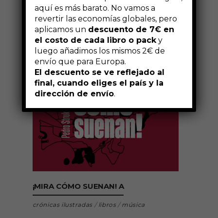
aquí es más barato. No vamos a
revertir las economías globales, pero
aplicamos un
descuento de 7€ en
el costo de cada libro o pack
y
luego añadimos los mismos 2€ de
envío que para Europa.
El descuento se ve reflejado al
final, cuando eliges el país y la
dirección de envío
.
AÑADIR AL CARRITO
¡MIRA CÓMO SUENAN! A
crónicas ilustradas
/
libros
/
música