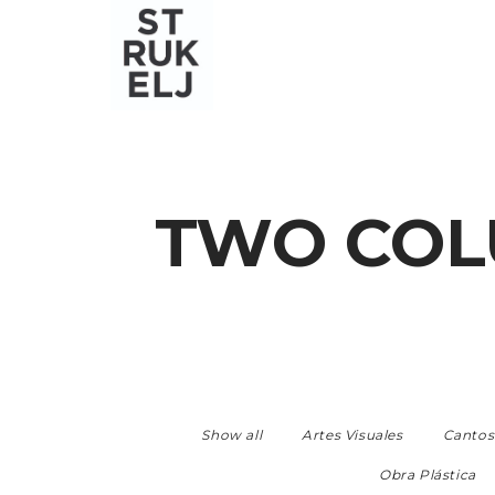
TWO COL
Show all
Artes Visuales
Cantos
Obra Plástica