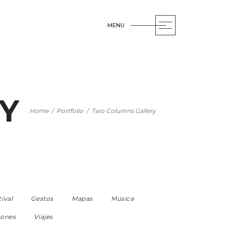
MENU
OPEN
Y
Home
/
Portfolio
/
Two Columns Gallery
tival
Gestos
Mapas
Música
iones
Viajes