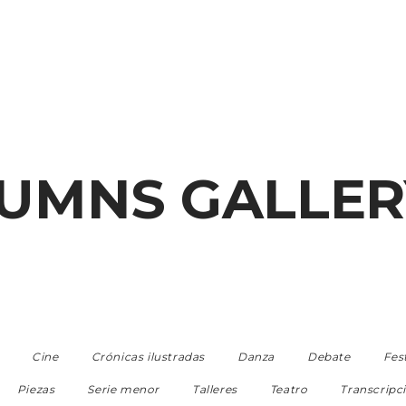
UMNS GALLER
Cine
Crónicas ilustradas
Danza
Debate
Fes
Piezas
Serie menor
Talleres
Teatro
Transcripc