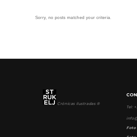
Sorry, no posts matched your criteria.
CON
Crónicas ilustradas ®
Tel: 
info
Foto