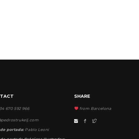
TACT
SHARE
+34 670 592 966
from Barcelona
@pedrostrukelj.com
 de portada:
Pablo Leoni